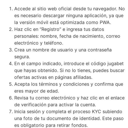
Accede al sitio web oficial desde tu navegador. No
es necesario descargar ninguna aplicación, ya que
la versión móvil está optimizada como PWA.
Haz clic en “Registro” e ingresa tus datos
personales: nombre, fecha de nacimiento, correo
electrónico y teléfono.
Crea un nombre de usuario y una contraseña
segura.
En el campo indicado, introduce el código jugabet
que hayas obtenido. Si no lo tienes, puedes buscar
ofertas activas en páginas afiliadas.
Acepta los términos y condiciones y confirma que
eres mayor de edad.
Revisa tu correo electrónico y haz clic en el enlace
de verificación para activar la cuenta.
Inicia sesión y completa el proceso KYC subiendo
una foto de tu documento de identidad. Este paso
es obligatorio para retirar fondos.