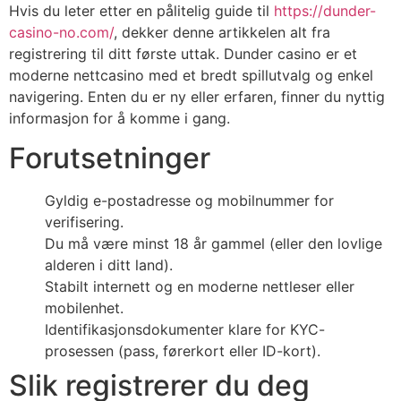
Skip
Hvis du leter etter en pålitelig guide til
https://dunder-
to
casino-no.com/
, dekker denne artikkelen alt fra
content
registrering til ditt første uttak. Dunder casino er et
moderne nettcasino med et bredt spillutvalg og enkel
navigering. Enten du er ny eller erfaren, finner du nyttig
informasjon for å komme i gang.
Forutsetninger
Gyldig e-postadresse og mobilnummer for
verifisering.
Du må være minst 18 år gammel (eller den lovlige
alderen i ditt land).
Stabilt internett og en moderne nettleser eller
mobilenhet.
Identifikasjonsdokumenter klare for KYC-
prosessen (pass, førerkort eller ID-kort).
Slik registrerer du deg