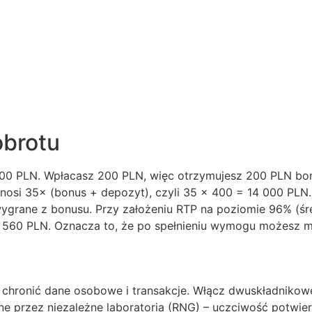
brotu
00 PLN. Wpłacasz 200 PLN, więc otrzymujesz 200 PLN bon
si 35× (bonus + depozyt), czyli 35 × 400 = 14 000 PLN. 
ygrane z bonusu. Przy założeniu RTP na poziomie 96% (śre
= 560 PLN. Oznacza to, że po spełnieniu wymogu możesz m
 chronić dane osobowe i transakcje. Włącz dwuskładnikowe
ne przez niezależne laboratoria (RNG) – uczciwość potwie