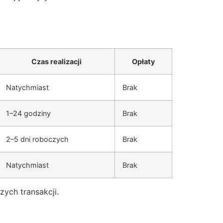
Czas realizacji
Opłaty
Natychmiast
Brak
1–24 godziny
Brak
2–5 dni roboczych
Brak
Natychmiast
Brak
zych transakcji.