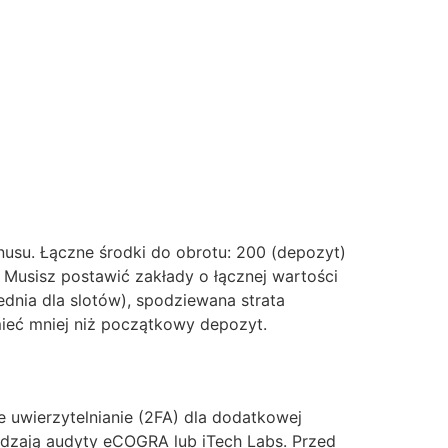
usu. Łączne środki do obrotu: 200 (depozyt)
Musisz postawić zakłady o łącznej wartości
dnia dla slotów), spodziewana strata
ieć mniej niż początkowy depozyt.
 uwierzytelnianie (2FA) dla dodatkowej
rdzają audyty eCOGRA lub iTech Labs. Przed