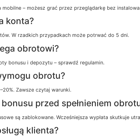
mobilne – możesz grać przez przeglądarkę bez instalowani
a konta?
tów. W rzadkich przypadkach może potrwać do 5 dni.
lega obrotowi?
ty bonusu i depozytu – sprawdź regulamin.
o wymogu obrotu?
0–20%. Zawsze czytaj warunki.
 bonusu przed spełnieniem obrot
usowe są zablokowane. Wcześniejsza wypłata skutkuje utra
sługą klienta?