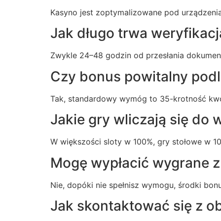
Kasyno jest zoptymalizowane pod urządzenia 
Jak długo trwa weryfikacj
Zwykle 24–48 godzin od przesłania dokumen
Czy bonus powitalny pod
Tak, standardowy wymóg to 35-krotność kwo
Jakie gry wliczają się d
W większości sloty w 100%, gry stołowe w 1
Mogę wypłacić wygrane z
Nie, dopóki nie spełnisz wymogu, środki bon
Jak skontaktować się z ob