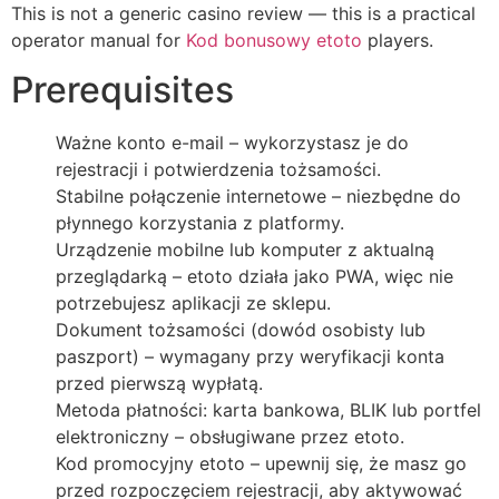
Skip
This is not a generic casino review — this is a practical
to
operator manual for
Kod bonusowy etoto
players.
content
Prerequisites
Ważne konto e-mail – wykorzystasz je do
rejestracji i potwierdzenia tożsamości.
Stabilne połączenie internetowe – niezbędne do
płynnego korzystania z platformy.
Urządzenie mobilne lub komputer z aktualną
przeglądarką – etoto działa jako PWA, więc nie
potrzebujesz aplikacji ze sklepu.
Dokument tożsamości (dowód osobisty lub
paszport) – wymagany przy weryfikacji konta
przed pierwszą wypłatą.
Metoda płatności: karta bankowa, BLIK lub portfel
elektroniczny – obsługiwane przez etoto.
Kod promocyjny etoto – upewnij się, że masz go
przed rozpoczęciem rejestracji, aby aktywować