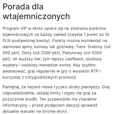
Porada dla
wtajemniczonych
Program VIP w etoto opiera się na zbieraniu punktów
lojalnościowych za każdy zakład (zwykle 1 punkt za 10
PLN postawionej kwoty). Punkty można wymieniać na
darmowe spiny, bonusy lub gotówkę. Tiers: Srebrny (od
500 pkt), Złoty (od 2000 pkt), Platynowy (od 5000
pkt). Im wyższy tier, tym lepszy cashback, szybsze
wypłaty i osobisty menedżer konta. Aby szybko
awansować, graj regularnie w gry o wysokim RTP i
korzystaj z cotygodniowych promocji.
Pamiętaj, że hazard niesie ryzyko utraty pieniędzy. Graj
odpowiedzialnie, ustalaj limity i nigdy nie graj za
pożyczone środki. Ten przewodnik ma charakter
informacyjny – przed podjęciem decyzji sprawdź
aktualne warunki na stronie etoto.