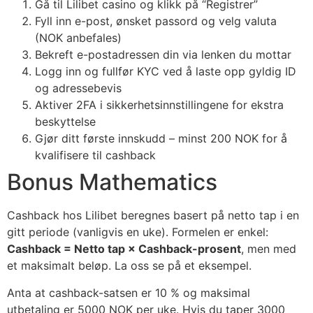
Gå til Lilibet casino og klikk på “Registrer”
Fyll inn e-post, ønsket passord og velg valuta
(NOK anbefales)
Bekreft e-postadressen din via lenken du mottar
Logg inn og fullfør KYC ved å laste opp gyldig ID
og adressebevis
Aktiver 2FA i sikkerhetsinnstillingene for ekstra
beskyttelse
Gjør ditt første innskudd – minst 200 NOK for å
kvalifisere til cashback
Bonus Mathematics
Cashback hos Lilibet beregnes basert på netto tap i en
gitt periode (vanligvis en uke). Formelen er enkel:
Cashback = Netto tap × Cashback-prosent
, men med
et maksimalt beløp. La oss se på et eksempel.
Anta at cashback-satsen er 10 % og maksimal
utbetaling er 5000 NOK per uke. Hvis du taper 3000