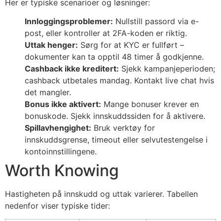
Her er typiske scenarioer og løsninger:
Innloggingsproblemer:
Nullstill passord via e-
post, eller kontroller at 2FA-koden er riktig.
Uttak henger:
Sørg for at KYC er fullført –
dokumenter kan ta opptil 48 timer å godkjenne.
Cashback ikke kreditert:
Sjekk kampanjeperioden;
cashback utbetales mandag. Kontakt live chat hvis
det mangler.
Bonus ikke aktivert:
Mange bonuser krever en
bonuskode. Sjekk innskuddssiden for å aktivere.
Spillavhengighet:
Bruk verktøy for
innskuddsgrense, timeout eller selvutestengelse i
kontoinnstillingene.
Worth Knowing
Hastigheten på innskudd og uttak varierer. Tabellen
nedenfor viser typiske tider: