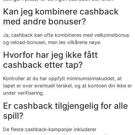
Kan jeg kombinere cashback
med andre bonuser?
Ja, cashback kan ofte kombineres med velkomstbonus
og reload-bonuser, men les vilkårene nøye.
Hvorfor har jeg ikke fått
cashback etter tap?
Kontroller at du har oppfylt minimumsinnskuddet, at
tapet er over eventuell terskel, og at kontoen din ikke er
under verifisering.
Er cashback tilgjengelig for alle
spill?
De fleste cashback-kampanjer inkluderer