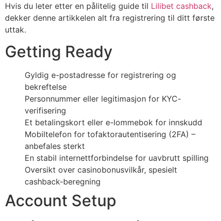
Skip
Hvis du leter etter en pålitelig guide til
Lilibet cashback
,
to
dekker denne artikkelen alt fra registrering til ditt første
content
uttak.
Getting Ready
Gyldig e-postadresse for registrering og
bekreftelse
Personnummer eller legitimasjon for KYC-
verifisering
Et betalingskort eller e-lommebok for innskudd
Mobiltelefon for tofaktorautentisering (2FA) –
anbefales sterkt
En stabil internettforbindelse for uavbrutt spilling
Oversikt over casinobonusvilkår, spesielt
cashback-beregning
Account Setup