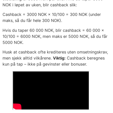
NOK i løpet av uken, blir cashback slik:
Cashback = 3000 NOK × 10/100 = 300 NOK (under
maks, så du får hele 300 NOK).
Hvis du taper 60 000 NOK, blir cashback = 60 000 ×
10/100 = 6000 NOK, men maks er 5000 NOK, så du får
5000 NOK.
Husk at cashback ofte krediteres uten omsetningskrav,
men sjekk alltid vilkårene.
Viktig:
Cashback beregnes
kun på tap – ikke på gevinster eller bonuser.