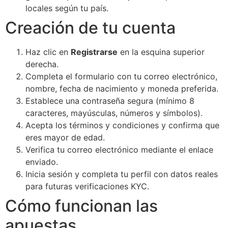
locales según tu país.
Creación de tu cuenta
Haz clic en
Registrarse
en la esquina superior
derecha.
Completa el formulario con tu correo electrónico,
nombre, fecha de nacimiento y moneda preferida.
Establece una contraseña segura (mínimo 8
caracteres, mayúsculas, números y símbolos).
Acepta los términos y condiciones y confirma que
eres mayor de edad.
Verifica tu correo electrónico mediante el enlace
enviado.
Inicia sesión y completa tu perfil con datos reales
para futuras verificaciones KYC.
Cómo funcionan las
apuestas