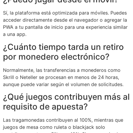
Sí, la plataforma está optimizada para móviles. Puedes
acceder directamente desde el navegador o agregar la
PWA a tu pantalla de inicio para una experiencia similar
a una app.
¿Cuánto tiempo tarda un retiro
por monedero electrónico?
Normalmente, las transferencias a monederos como
Skrill o Neteller se procesan en menos de 24 horas,
aunque puede variar según el volumen de solicitudes.
¿Qué juegos contribuyen más al
requisito de apuesta?
Las tragamonedas contribuyen al 100%, mientras que
juegos de mesa como ruleta o blackjack solo