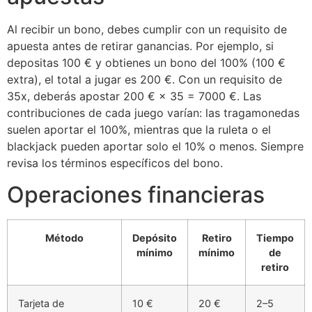
Al recibir un bono, debes cumplir con un requisito de
apuesta antes de retirar ganancias. Por ejemplo, si
depositas 100 € y obtienes un bono del 100% (100 €
extra), el total a jugar es 200 €. Con un requisito de
35x, deberás apostar 200 € × 35 = 7000 €. Las
contribuciones de cada juego varían: las tragamonedas
suelen aportar el 100%, mientras que la ruleta o el
blackjack pueden aportar solo el 10% o menos. Siempre
revisa los términos específicos del bono.
Operaciones financieras
Método
Depósito
Retiro
Tiempo
mínimo
mínimo
de
retiro
Tarjeta de
10 €
20 €
2–5