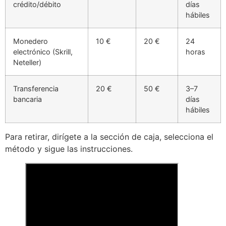
crédito/débito
días
hábiles
Monedero
10 €
20 €
24
electrónico (Skrill,
horas
Neteller)
Transferencia
20 €
50 €
3–7
bancaria
días
hábiles
Para retirar, dirígete a la sección de caja, selecciona el
método y sigue las instrucciones.