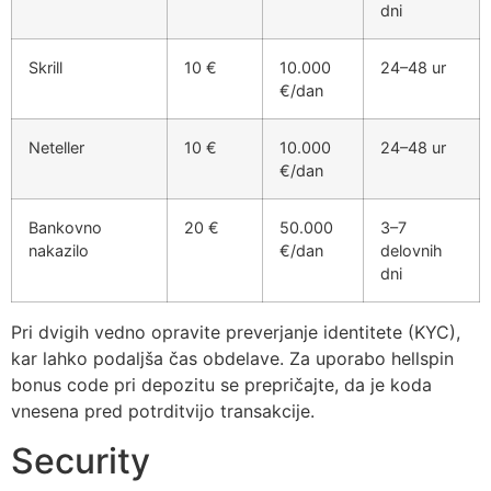
dni
Skrill
10 €
10.000
24–48 ur
€/dan
Neteller
10 €
10.000
24–48 ur
€/dan
Bankovno
20 €
50.000
3–7
nakazilo
€/dan
delovnih
dni
Pri dvigih vedno opravite preverjanje identitete (KYC),
kar lahko podaljša čas obdelave. Za uporabo hellspin
bonus code pri depozitu se prepričajte, da je koda
vnesena pred potrditvijo transakcije.
Security