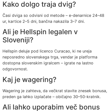
Kako dolgo traja dvig?
Časi dviga so odvisni od metode – e-denarnice 24–48
ur, kartice 2–5 dni, bančna nakazila 3–7 dni.
Ali je Hellspin legalen v
Sloveniji?
Hellspin deluje pod licenco Curacao, ki ne ureja
neposredno slovenskega trga, vendar je platforma
dostopna slovenskim igralcem – igrate na lastno
odgovornost.
Kaj je wagering?
Wagering je zahteva, da večkrat stavite znesek bonusa,
preden ga lahko izplačate – običajno 30–50-kratnik.
Ali lahko uporabim več bonus