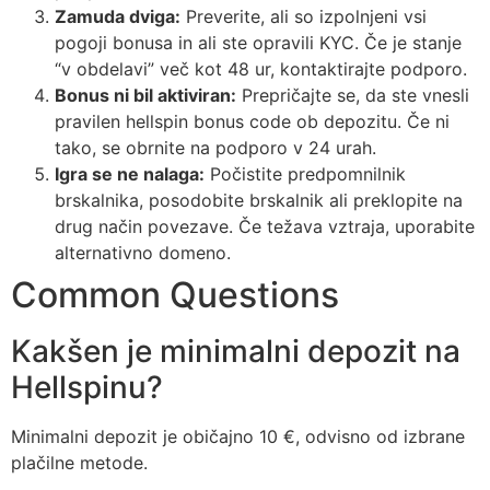
Zamuda dviga:
Preverite, ali so izpolnjeni vsi
pogoji bonusa in ali ste opravili KYC. Če je stanje
“v obdelavi” več kot 48 ur, kontaktirajte podporo.
Bonus ni bil aktiviran:
Prepričajte se, da ste vnesli
pravilen hellspin bonus code ob depozitu. Če ni
tako, se obrnite na podporo v 24 urah.
Igra se ne nalaga:
Počistite predpomnilnik
brskalnika, posodobite brskalnik ali preklopite na
drug način povezave. Če težava vztraja, uporabite
alternativno domeno.
Common Questions
Kakšen je minimalni depozit na
Hellspinu?
Minimalni depozit je običajno 10 €, odvisno od izbrane
plačilne metode.