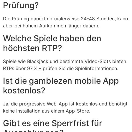
Prüfung?
Die Prüfung dauert normalerweise 24–48 Stunden, kann
aber bei hohem Aufkommen länger dauern.
Welche Spiele haben den
höchsten RTP?
Spiele wie Blackjack und bestimmte Video-Slots bieten
RTPs über 97 % – prüfen Sie die Spielinformationen.
Ist die gamblezen mobile App
kostenlos?
Ja, die progressive Web-App ist kostenlos und benötigt
keine Installation aus einem App-Store.
Gibt es eine Sperrfrist für