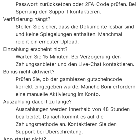
Passwort zurücksetzen oder 2FA-Code prüfen. Bei
Sperrung den Support kontaktieren.
Verifizierung hängt?
Stellen Sie sicher, dass die Dokumente lesbar sind
und keine Spiegelungen enthalten. Manchmal
reicht ein erneuter Upload.
Einzahlung erscheint nicht?
Warten Sie 15 Minuten. Bei Verzögerung den
Zahlungsanbieter und den Live-Chat kontaktieren.
Bonus nicht aktiviert?
Prüfen Sie, ob der gamblezen gutscheincode
korrekt eingegeben wurde. Manche Boni erfordern
eine manuelle Aktivierung im Konto.
Auszahlung dauert zu lange?
Auszahlungen werden innerhalb von 48 Stunden
bearbeitet. Danach kommt es auf die
Zahlungsmethode an. Kontaktieren Sie den
Support bei Überschreitung.
App startet nicht?