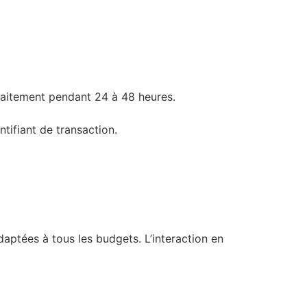
 traitement pendant 24 à 48 heures.
ntifiant de transaction.
aptées à tous les budgets. L’interaction en