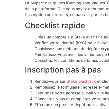
Skip
La plupart des guides iGaming sont vagues. Ce
to
de la plateforme. Que vous soyez débutant ou
content
l’inscription aux retraits, en passant par les b
Checklist rapide
Créez un compte sur Stake avec une adr
Vérifiez votre identité (KYC) pour éviter 
Choisissez une méthode de dépôt : cryp
Familiarisez-vous avec les variantes de 
Consultez les conditions de bonus avant
Inscription pas à pas
Rendez-vous sur
Stake blackjack
et cliq
Remplissez le formulaire : adresse e-mai
Confirmez votre adresse e-mail via le li
Connectez-vous et complétez votre prof
Effectuez un premier dépôt pour activer