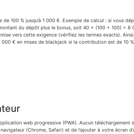
 de 100 % jusqu’à 1 000 €. Exemple de calcul : si vous dé
montant du dépôt plus le bonus, soit 40 × (100 + 100) = 8 
ise vers cette exigence (vérifiez les termes exacts). Ains
0 000 € en mises de blackjack si la contribution est de 10 
ateur
application web progressive (PWA). Aucun téléchargement d
tre navigateur (Chrome, Safari) et de l’ajouter à votre écran 