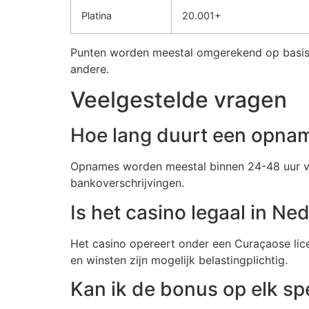
Platina
20.001+
Punten worden meestal omgerekend op basis v
andere.
Veelgestelde vragen
Hoe lang duurt een opna
Opnames worden meestal binnen 24-48 uur ver
bankoverschrijvingen.
Is het casino legaal in Ne
Het casino opereert onder een Curaçaose licen
en winsten zijn mogelijk belastingplichtig.
Kan ik de bonus op elk sp