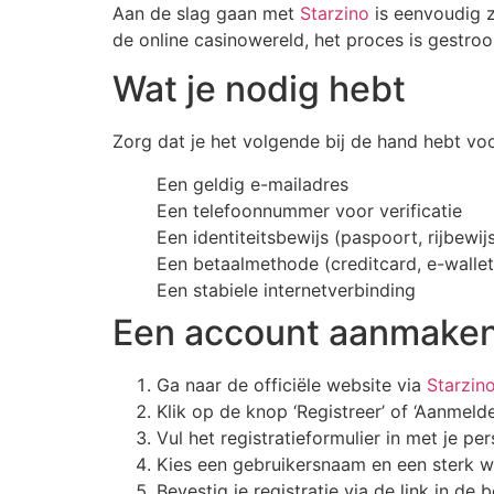
Skip
Aan de slag gaan met
Starzino
is eenvoudig z
to
de online casinowereld, het proces is gestroom
content
Wat je nodig hebt
Zorg dat je het volgende bij de hand hebt voo
Een geldig e-mailadres
Een telefoonnummer voor verificatie
Een identiteitsbewijs (paspoort, rijbewij
Een betaalmethode (creditcard, e-wallet
Een stabiele internetverbinding
Een account aanmake
Ga naar de officiële website via
Starzin
Klik op de knop ‘Registreer’ of ‘Aanmelde
Vul het registratieformulier in met je 
Kies een gebruikersnaam en een sterk 
Bevestig je registratie via de link in de 