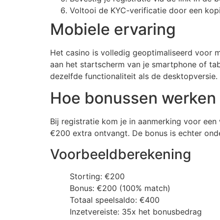
Voltooi de KYC-verificatie door een kopi
Mobiele ervaring
Het casino is volledig geoptimaliseerd voor
aan het startscherm van je smartphone of tab
dezelfde functionaliteit als de desktopversie.
Hoe bonussen werken
Bij registratie kom je in aanmerking voor een
€200 extra ontvangt. De bonus is echter ond
Voorbeeldberekening
Storting: €200
Bonus: €200 (100% match)
Totaal speelsaldo: €400
Inzetvereiste: 35x het bonusbedrag