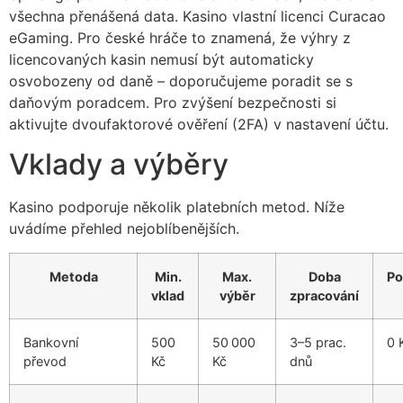
všechna přenášená data. Kasino vlastní licenci Curacao
eGaming. Pro české hráče to znamená, že výhry z
licencovaných kasin nemusí být automaticky
osvobozeny od daně – doporučujeme poradit se s
daňovým poradcem. Pro zvýšení bezpečnosti si
aktivujte dvoufaktorové ověření (2FA) v nastavení účtu.
Vklady a výběry
Kasino podporuje několik platebních metod. Níže
uvádíme přehled nejoblíbenějších.
Metoda
Min.
Max.
Doba
Po
vklad
výběr
zpracování
Bankovní
500
50 000
3–5 prac.
0 
převod
Kč
Kč
dnů