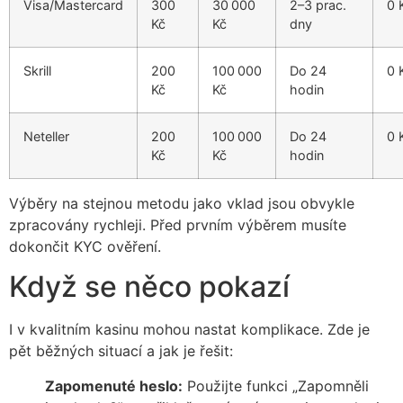
Visa/Mastercard
300
30 000
2–3 prac.
0 
Kč
Kč
dny
Skrill
200
100 000
Do 24
0 
Kč
Kč
hodin
Neteller
200
100 000
Do 24
0 
Kč
Kč
hodin
Výběry na stejnou metodu jako vklad jsou obvykle
zpracovány rychleji. Před prvním výběrem musíte
dokončit KYC ověření.
Když se něco pokazí
I v kvalitním kasinu mohou nastat komplikace. Zde je
pět běžných situací a jak je řešit:
Zapomenuté heslo:
Použijte funkci „Zapomněli