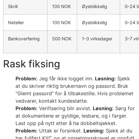
Skrill
100 NOK
Øyeblikkelig
0–24 t
Neteller
100 NOK
Øyeblikkelig
0–24 t
Bankoverføring
500 NOK
1–3 virkedager
3–7 vi
Rask fiksing
Problem:
Jeg får ikke logget inn.
Løsning:
Sjekk
at du skriver riktig brukernavn og passord. Bruk
“Glemt passord” for å tilbakestille. Hvis problemet
vedvarer, kontakt kundestøtte.
Problem:
Verifisering blir avvist.
Løsning:
Sørg for
at dokumentene er gyldige, lesbare, og i farger.
Last opp på nytt etter å ha dobbeltsjekket.
Problem:
Uttak er forsinket.
Løsning:
Sjekk at du
har fullført KYC og at omsetningskravet er oppfylt.