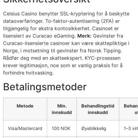
Celsius Casino benytter SSL-kryptering for å beskytte
dataoverføringer. To-faktor-autentisering (2FA) er
tilgjengelig for ekstra kontosikkerhet. Casinoet er
lisensiert av Curacao eGaming.
Merk:
Gevinster fra
Curacao-lisensierte casinoer kan være skattepliktige i
Norge, i motsetning til gevinster fra Norsk Tipping.
Rådfør deg med en skatteekspert. KYC-prosessen
krever legitimasjon, noe som er vanlig praksis for å
forhindre hvitvasking.
Betalingsmetoder
Metode
Min.
Behandlingstid
Behand
innskudd
innskudd
u
Visa/Mastercard
100 NOK
Øyeblikkelig
1–3 vi