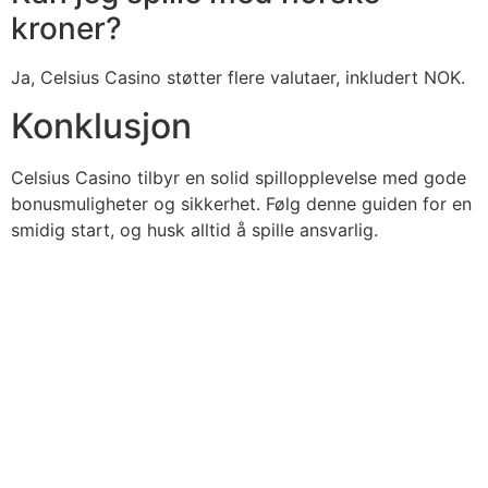
kroner?
Ja, Celsius Casino støtter flere valutaer, inkludert NOK.
Konklusjon
Celsius Casino tilbyr en solid spillopplevelse med gode
bonusmuligheter og sikkerhet. Følg denne guiden for en
smidig start, og husk alltid å spille ansvarlig.