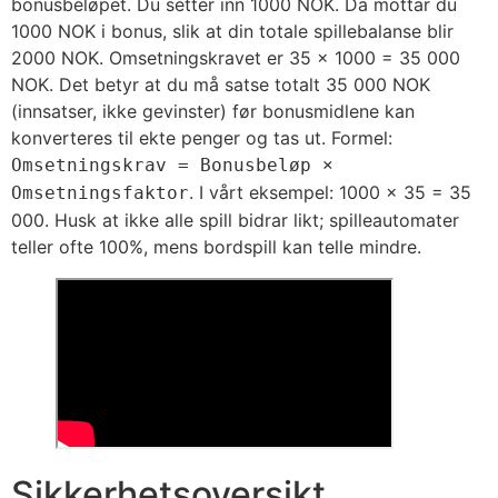
bonusbeløpet. Du setter inn 1000 NOK. Da mottar du
1000 NOK i bonus, slik at din totale spillebalanse blir
2000 NOK. Omsetningskravet er 35 × 1000 = 35 000
NOK. Det betyr at du må satse totalt 35 000 NOK
(innsatser, ikke gevinster) før bonusmidlene kan
konverteres til ekte penger og tas ut. Formel:
Omsetningskrav = Bonusbeløp ×
. I vårt eksempel: 1000 × 35 = 35
Omsetningsfaktor
000. Husk at ikke alle spill bidrar likt; spilleautomater
teller ofte 100%, mens bordspill kan telle mindre.
Sikkerhetsoversikt