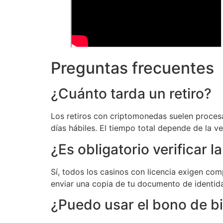
Preguntas frecuentes
¿Cuánto tarda un retiro?
Los retiros con criptomonedas suelen procesa
días hábiles. El tiempo total depende de la ve
¿Es obligatorio verificar l
Sí, todos los casinos con licencia exigen co
enviar una copia de tu documento de identid
¿Puedo usar el bono de b