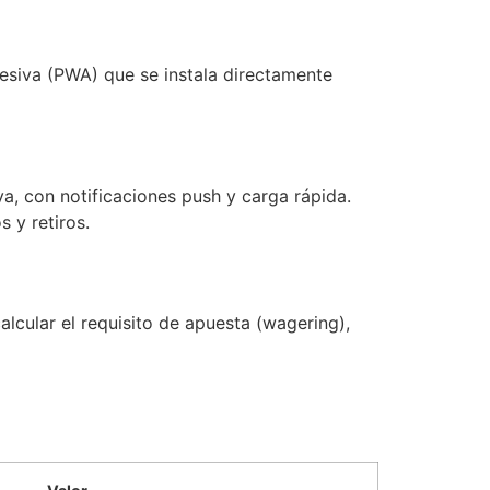
resiva (PWA) que se instala directamente
va, con notificaciones push y carga rápida.
 y retiros.
lcular el requisito de apuesta (wagering),