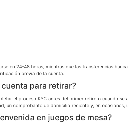
rse en 24-48 horas, mientras que las transferencias banca
rificación previa de la cuenta.
a cuenta para retirar?
mpletar el proceso KYC antes del primer retiro o cuando s
ad, un comprobante de domicilio reciente y, en ocasiones,
ienvenida en juegos de mesa?