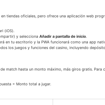
 en tiendas oficiales, pero ofrece una aplicación web prog
ri (iOS).
ompartir) y selecciona
Añadir a pantalla de inicio
.
erá en tu escritorio y la PWA funcionará como una app nati
os los juegos y funciones del casino, incluyendo depósitos
 de match hasta un monto máximo, más giros gratis. Para ca
uesta = Monto total a jugar.