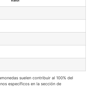
Valor
amonedas suelen contribuir al 100% del
inos específicos en la sección de