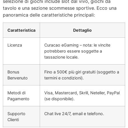
selezione di giochi include slot dal vivo, giochi da
tavolo e una sezione scommesse sportive. Ecco una
panoramica delle caratteristiche principali:
Caratteristica
Dettaglio
Licenza
Curacao eGaming – nota: le vincite
potrebbero essere soggette a
tassazione locale.
Bonus
Fino a 500€ più giri gratuiti (soggetto a
Benvenuto
termini e condizioni).
Metodi di
Visa, Mastercard, Skrill, Neteller, PayPal
Pagamento
(se disponibile).
Supporto
Chat live 24/7, email e telefono.
Clienti