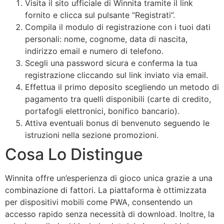
Visita il sito ufficiale di Winnita tramite il link
fornito e clicca sul pulsante “Registrati”.
Compila il modulo di registrazione con i tuoi dati
personali: nome, cognome, data di nascita,
indirizzo email e numero di telefono.
Scegli una password sicura e conferma la tua
registrazione cliccando sul link inviato via email.
Effettua il primo deposito scegliendo un metodo di
pagamento tra quelli disponibili (carte di credito,
portafogli elettronici, bonifico bancario).
Attiva eventuali bonus di benvenuto seguendo le
istruzioni nella sezione promozioni.
Cosa Lo Distingue
Winnita offre un’esperienza di gioco unica grazie a una
combinazione di fattori. La piattaforma è ottimizzata
per dispositivi mobili come PWA, consentendo un
accesso rapido senza necessità di download. Inoltre, la