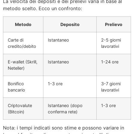
La velocità dei depositi e dei prelievi varia in base al
metodo scelto. Ecco un confronto:
Metodo
Deposito
Prelievo
Carte di
Istantaneo
2-5 giorni
credito/debito
lavorativi
E-wallet (Skrill,
Istantaneo
1-24 ore
Neteller)
Bonifico
1-3 ore
3-7 giorni
bancario
lavorativi
Criptovalute
Istantaneo (dopo
1-3 ore
(Bitcoin)
conferma rete)
Nota: i tempi indicati sono stime e possono variare in