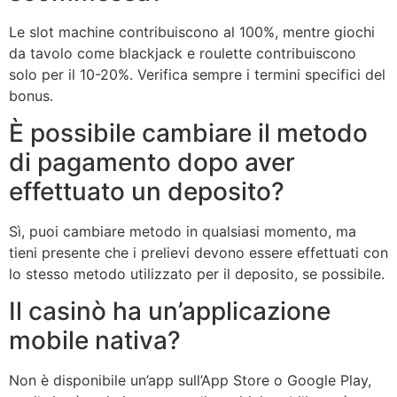
Le slot machine contribuiscono al 100%, mentre giochi
da tavolo come blackjack e roulette contribuiscono
solo per il 10-20%. Verifica sempre i termini specifici del
bonus.
È possibile cambiare il metodo
di pagamento dopo aver
effettuato un deposito?
Sì, puoi cambiare metodo in qualsiasi momento, ma
tieni presente che i prelievi devono essere effettuati con
lo stesso metodo utilizzato per il deposito, se possibile.
Il casinò ha un’applicazione
mobile nativa?
Non è disponibile un’app sull’App Store o Google Play,