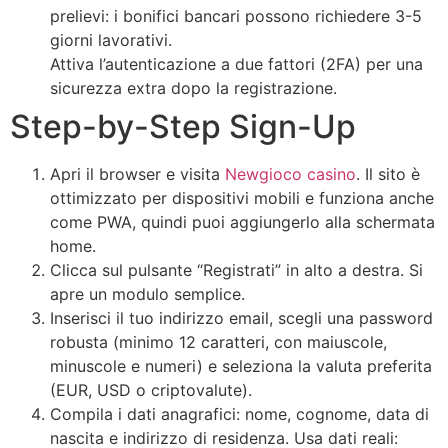
prelievi: i bonifici bancari possono richiedere 3-5
giorni lavorativi.
Attiva l’autenticazione a due fattori (2FA) per una
sicurezza extra dopo la registrazione.
Step-by-Step Sign-Up
Apri il browser e visita
Newgioco casino
. Il sito è
ottimizzato per dispositivi mobili e funziona anche
come PWA, quindi puoi aggiungerlo alla schermata
home.
Clicca sul pulsante “Registrati” in alto a destra. Si
apre un modulo semplice.
Inserisci il tuo indirizzo email, scegli una password
robusta (minimo 12 caratteri, con maiuscole,
minuscole e numeri) e seleziona la valuta preferita
(EUR, USD o criptovalute).
Compila i dati anagrafici: nome, cognome, data di
nascita e indirizzo di residenza. Usa dati reali: