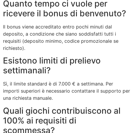
Quanto tempo ci vuole per
ricevere il bonus di benvenuto?
Il bonus viene accreditato entro pochi minuti dal
deposito, a condizione che siano soddisfatti tutti i
requisiti (deposito minimo, codice promozionale se
richiesto).
Esistono limiti di prelievo
settimanali?
Sì, il limite standard è di 7.000 € a settimana. Per
importi superiori è necessario contattare il supporto per
una richiesta manuale.
Quali giochi contribuiscono al
100% ai requisiti di
scommessa?