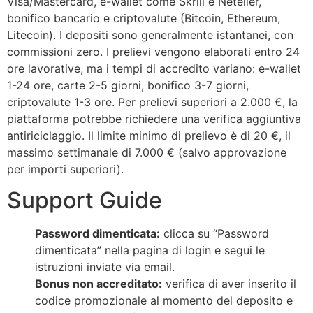
Visa/Mastercard, e-wallet come Skrill e Neteller,
bonifico bancario e criptovalute (Bitcoin, Ethereum,
Litecoin). I depositi sono generalmente istantanei, con
commissioni zero. I prelievi vengono elaborati entro 24
ore lavorative, ma i tempi di accredito variano: e-wallet
1-24 ore, carte 2-5 giorni, bonifico 3-7 giorni,
criptovalute 1-3 ore. Per prelievi superiori a 2.000 €, la
piattaforma potrebbe richiedere una verifica aggiuntiva
antiriciclaggio. Il limite minimo di prelievo è di 20 €, il
massimo settimanale di 7.000 € (salvo approvazione
per importi superiori).
Support Guide
Password dimenticata:
clicca su “Password
dimenticata” nella pagina di login e segui le
istruzioni inviate via email.
Bonus non accreditato:
verifica di aver inserito il
codice promozionale al momento del deposito e