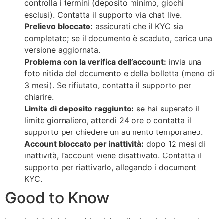
controlla i termini (deposito minimo, giochi
esclusi). Contatta il supporto via chat live.
Prelievo bloccato:
assicurati che il KYC sia
completato; se il documento è scaduto, carica una
versione aggiornata.
Problema con la verifica dell’account:
invia una
foto nitida del documento e della bolletta (meno di
3 mesi). Se rifiutato, contatta il supporto per
chiarire.
Limite di deposito raggiunto:
se hai superato il
limite giornaliero, attendi 24 ore o contatta il
supporto per chiedere un aumento temporaneo.
Account bloccato per inattività:
dopo 12 mesi di
inattività, l’account viene disattivato. Contatta il
supporto per riattivarlo, allegando i documenti
KYC.
Good to Know