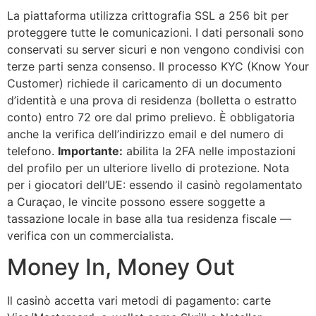
La piattaforma utilizza crittografia SSL a 256 bit per
proteggere tutte le comunicazioni. I dati personali sono
conservati su server sicuri e non vengono condivisi con
terze parti senza consenso. Il processo KYC (Know Your
Customer) richiede il caricamento di un documento
d’identità e una prova di residenza (bolletta o estratto
conto) entro 72 ore dal primo prelievo. È obbligatoria
anche la verifica dell’indirizzo email e del numero di
telefono.
Importante:
abilita la 2FA nelle impostazioni
del profilo per un ulteriore livello di protezione. Nota
per i giocatori dell’UE: essendo il casinò regolamentato
a Curaçao, le vincite possono essere soggette a
tassazione locale in base alla tua residenza fiscale —
verifica con un commercialista.
Money In, Money Out
Il casinò accetta vari metodi di pagamento: carte