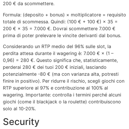
200 € da scommettere.
Formula: (deposito + bonus) × moltiplicatore = requisito
totale di scommessa. Quindi: (100 € + 100 €) × 35 =
200 € × 35 = 7.000 €. Dovrai scommettere 7.000 €
prima di poter prelevare le vincite derivanti dal bonus.
Considerando un RTP medio del 96% sulle slot, la
perdita attesa durante il wagering è: 7.000 € × (1 –
0,96) = 280 €. Questo significa che, statisticamente,
perderai 280 € dei tuoi 200 € iniziali, lasciando
potenzialmente -80 € (ma con varianza alta, potresti
finire in positivo). Per ridurre il rischio, scegli giochi con
RTP superiore al 97% e contribuzione al 100% al
wagering. Importante: controlla i termini perché alcuni
giochi (come il blackjack o la roulette) contribuiscono
solo al 10-20%.
Security