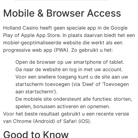
Mobile & Browser Access
Holland Casino heeft geen speciale app in de Google
Play of Apple App Store. In plaats daarvan biedt het een
mobiel-geoptimaliseerde website die werkt als een
progressive web app (PWA). Zo gebruikt u het:
Open de browser op uw smartphone of tablet.
Ga naar de website en log in met uw account.
Voor een snellere toegang kunt u de site aan uw
startscherm toevoegen (via ‘Deel’ of ‘Toevoegen
aan startscherm’).
De mobiele site ondersteunt alle functies: storten,
spelen, bonussen activeren en opnemen.
Voor het beste resultaat gebruikt u een recente versie
van Chrome (Android) of Safari (iOS).
Good to Know