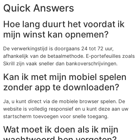
Quick Answers
Hoe lang duurt het voordat ik
mijn winst kan opnemen?
De verwerkingstijd is doorgaans 24 tot 72 uur,
afhankelijk van de betaalmethode. E‑portefeuilles zoals
Skrill zijn vaak sneller dan bankoverschrijvingen.
Kan ik met mijn mobiel spelen
zonder app te downloaden?
Ja, u kunt direct via de mobiele browser spelen. De
website is volledig responsief en u kunt deze aan uw
startscherm toevoegen voor snelle toegang.
Wat moet ik doen als ik mijn
wachtwoord ben vergeten?