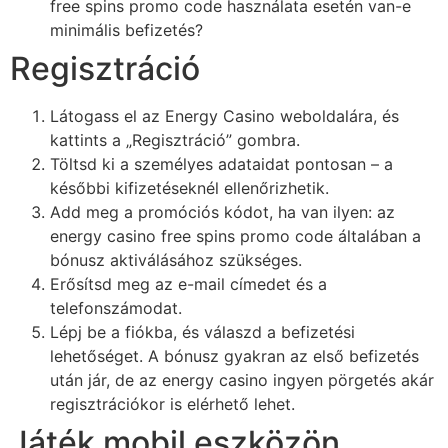
free spins promo code használata esetén van-e
minimális befizetés?
Regisztráció
Látogass el az Energy Casino weboldalára, és
kattints a „Regisztráció” gombra.
Töltsd ki a személyes adataidat pontosan – a
későbbi kifizetéseknél ellenőrizhetik.
Add meg a promóciós kódot, ha van ilyen: az
energy casino free spins promo code általában a
bónusz aktiválásához szükséges.
Erősítsd meg az e-mail címedet és a
telefonszámodat.
Lépj be a fiókba, és válaszd a befizetési
lehetőséget. A bónusz gyakran az első befizetés
után jár, de az energy casino ingyen pörgetés akár
regisztrációkor is elérhető lehet.
Játék mobil eszközön