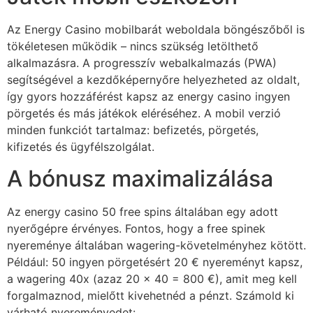
Az Energy Casino mobilbarát weboldala böngészőből is
tökéletesen működik – nincs szükség letölthető
alkalmazásra. A progresszív webalkalmazás (PWA)
segítségével a kezdőképernyőre helyezheted az oldalt,
így gyors hozzáférést kapsz az energy casino ingyen
pörgetés és más játékok eléréséhez. A mobil verzió
minden funkciót tartalmaz: befizetés, pörgetés,
kifizetés és ügyfélszolgálat.
A bónusz maximalizálása
Az energy casino 50 free spins általában egy adott
nyerőgépre érvényes. Fontos, hogy a free spinek
nyereménye általában wagering-követelményhez kötött.
Például: 50 ingyen pörgetésért 20 € nyereményt kapsz,
a wagering 40x (azaz 20 × 40 = 800 €), amit meg kell
forgalmaznod, mielőtt kivehetnéd a pénzt. Számold ki
várható nyereményedet: