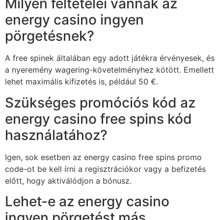
Milyen feltételei vannak az
energy casino ingyen
pörgetésnek?
A free spinek általában egy adott játékra érvényesek, és
a nyeremény wagering-követelményhez kötött. Emellett
lehet maximális kifizetés is, például 50 €.
Szükséges promóciós kód az
energy casino free spins kód
használatához?
Igen, sok esetben az energy casino free spins promo
code-ot be kell írni a regisztrációkor vagy a befizetés
előtt, hogy aktiválódjon a bónusz.
Lehet-e az energy casino
ingyen pörgetést más